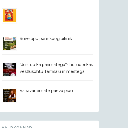
Suvelõpu pannkoogipiknik
“Juhtub ka parimatega”- humoorikas
vestlusõhtu Tamsalu inimestega
Vanavanemate päeva pidu
VALDKONNAD