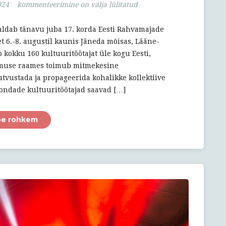
17.
024
kommenteerimine on välja lülitatud
ERMÜ
suvekool
aldab tänavu juba 17. korda Eesti Rahvamajade
ja
t 6.-8. augustil kaunis Jäneda mõisas, Lääne-
sedakorda
okku 160 kultuuritöötajat üle kogu Eesti,
Lääne-
dmuse raames toimub mitmekesine
Virumaal
tvustada ja propageerida kohalikke kollektiive
Jänedal!
ondade kultuuritöötajad saavad […]
oe rohkem