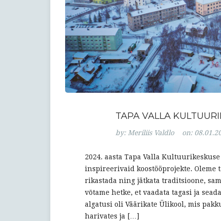
TAPA VALLA KULTUUR
by:
Meriliis Valdlo
on:
08.01.2
2024. aasta Tapa Valla Kultuurikeskuse j
inspireerivaid koostööprojekte. Oleme
rikastada ning jätkata traditsioone, sam
võtame hetke, et vaadata tagasi ja sead
algatusi oli Väärikate Ülikool, mis pa
harivates ja […]