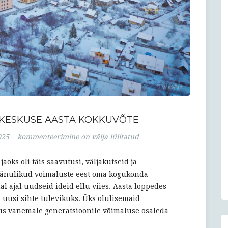
IKESKUSE AASTA KOKKUVÕTE
Tapa
025
kommenteerimine on välja lülitatud
Valla
Kultuurikeskuse
aoks oli täis saavutusi, väljakutseid ja
aasta
 tänulikud võimaluste eest oma kogukonda
kokkuvõte
al ajal uudseid ideid ellu viies. Aasta lõppedes
a uusi sihte tulevikuks. Üks olulisemaid
kkus vanemale generatsioonile võimaluse osaleda