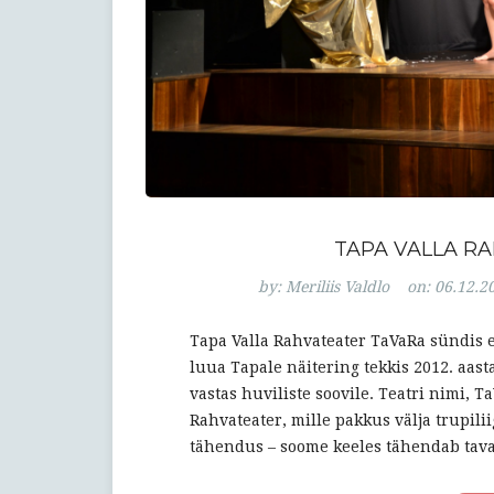
TAPA VALLA RA
by:
Meriliis Valdlo
on:
06.12.2
Tapa Valla Rahvateater TaVaRa sündis e
luua Tapale näitering tekkis 2012. aasta
vastas huviliste soovile. Teatri nimi, 
Rahvateater, mille pakkus välja trupili
tähendus – soome keeles tähendab tava