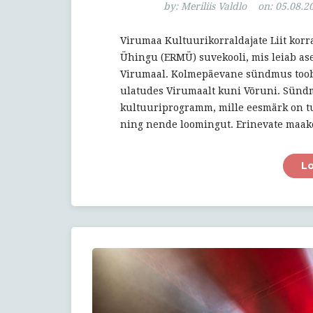
by:
Meriliis Valdlo
on:
05.08.2
Virumaa Kultuurikorraldajate Liit korr
Ühingu (ERMÜ) suvekooli, mis leiab ase
Virumaal. Kolmepäevane sündmus toob k
ulatudes Virumaalt kuni Võruni. Sün
kultuuriprogramm, mille eesmärk on tu
ning nende loomingut. Erinevate maak
L