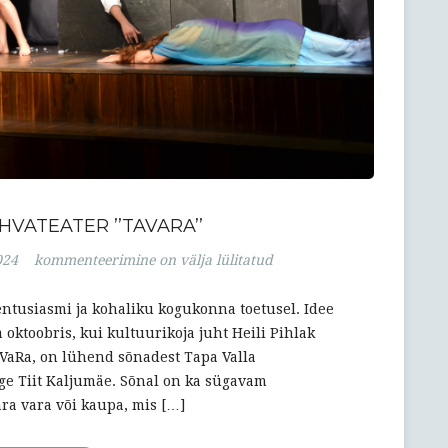
HVATEATER ’’TAVARA’’
Tapa
024
kommenteerimine on välja lülitatud
Valla
Rahvateater
ntusiasmi ja kohaliku kogukonna toetusel. Idee
’’TaVaRa’’
 oktoobris, kui kultuurikoja juht Heili Pihlak
TaVaRa, on lühend sõnadest Tapa Valla
ige Tiit Kaljumäe. Sõnal on ka sügavam
ra vara või kaupa, mis […]