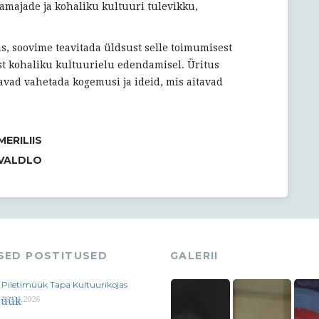
vamajade ja kohaliku kultuuri tulevikku,
us, soovime teavitada üldsust selle toimumisest
ust kohaliku kultuurielu edendamisel. Üritus
aavad vahetada kogemusi ja ideid, mis aitavad
MERILIIS
VALDLO
ASED POSTITUSED
GALERII
Piletimüük Tapa Kultuurikojas
29.04.2026