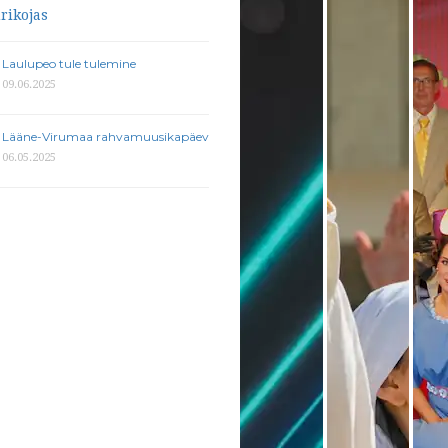
Laulupeo tule tulemine
09.06.2025
Lääne-Virumaa rahvamuusikapäev
06.05.2025