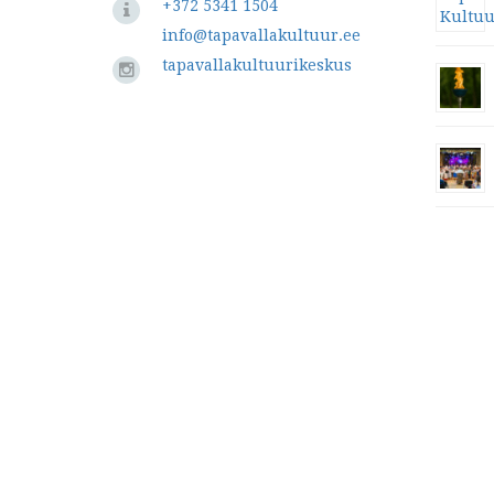
+372 5341 1504
info@tapavallakultuur.ee
tapavallakultuurikeskus