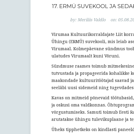
17. ERMÜ SUVEKOOL JA SED
by:
Meriliis Valdlo
on:
05.08.2
Virumaa Kultuurikorraldajate Liit korr
Ühingu (ERMÜ) suvekooli, mis leiab ase
Virumaal. Kolmepäevane sündmus toob k
ulatudes Virumaalt kuni Võruni.
Sündmuse raames toimub mitmekesine 
tutvustada ja propageerida kohalikke k
maakondade kultuuritöötajad saavad ja
seeläbi uusi sidemeid ning tugevdades
Kavas on mitmeid põnevaid töötubasid,
ja oskusi oma valdkonnas. Õhtuprogr
võrgustumiseks. Samuti toimub Eesti 
arutatakse ühingu tulevikuplaane ja te
Üheks tipphetkeks on kindlasti paneel