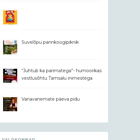
Suvelõpu pannkoogipiknik
“Juhtub ka parimatega”- humoorikas
vestlusõhtu Tamsalu inimestega
Vanavanemate päeva pidu
VALDKONNAD