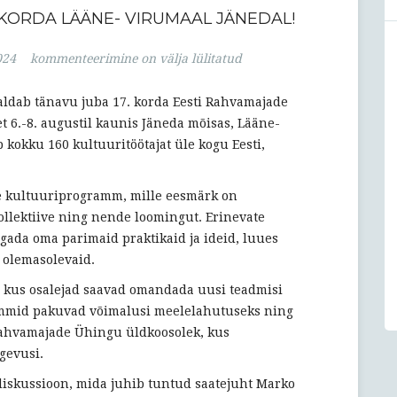
AKORDA LÄÄNE- VIRUMAAL JÄNEDAL!
17.
024
kommenteerimine on välja lülitatud
ERMÜ
suvekool
aldab tänavu juba 17. korda Eesti Rahvamajade
ja
t 6.-8. augustil kaunis Jäneda mõisas, Lääne-
sedakorda
okku 160 kultuuritöötajat üle kogu Eesti,
Lääne-
Virumaal
kultuuriprogramm, mille eesmärk on
Jänedal!
ollektiive ning nende loomingut. Erinevate
gada oma parimaid praktikaid ja ideid, luues
 olemasolevaid.
 kus osalejad saavad omandada uusi teadmisi
ammid pakuvad võimalusi meelelahutuseks ning
Rahvamajade Ühingu üldkoosolek, kus
gevusi.
diskussioon, mida juhib tuntud saatejuht Marko