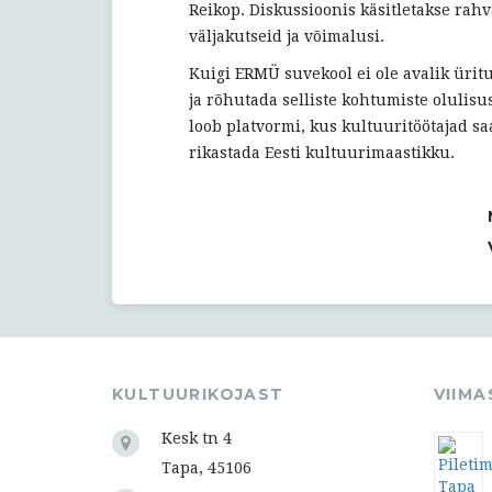
Reikop. Diskussioonis käsitletakse rah
väljakutseid ja võimalusi.
Kuigi ERMÜ suvekool ei ole avalik ürit
ja rõhutada selliste kohtumiste olulis
loob platvormi, kus kultuuritöötajad s
rikastada Eesti kultuurimaastikku.
KULTUURIKOJAST
VIIM
Kesk tn 4
Tapa, 45106