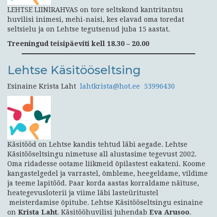
LEHTSE LIINIRAHVAS on tore seltskond kantritantsu
huvilisi inimesi, mehi-naisi, kes elavad oma toredat
seltsielu ja on Lehtse tegutsenud juba 15 aastat.
Treeningud teisipäeviti kell 18.30 – 20.00
Lehtse Käsitööseltsing
Esinaine Krista Laht
lahtkrista@hot.ee
53996430
Käsitööd on Lehtse kandis tehtud läbi aegade. Lehtse
Käsitööseltsingu nimetuse all alustasime tegevust 2002.
Oma ridadesse ootame liikmeid õpilastest eakateni. Koome
kangastelgedel ja varrastel, õmbleme, heegeldame, vildime
ja teeme lapitööd. Paar korda aastas korraldame näituse,
heategevusloterii ja viime läbi lasteüritustel
meisterdamise õpitube. Lehtse Käsitööseltsingu esinaine
on
Krista Laht
. Käsitööhuvilisi juhendab
Eva Arusoo
.