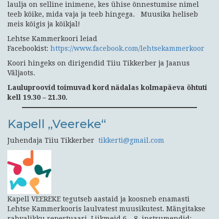
laulja on selline inimene, kes ühise õnnestumise nimel
teeb kõike, mida vaja ja teeb hingega. Muusika heliseb
meis kõigis ja kõikjal!
Lehtse Kammerkoori leiad
Facebookist:
https://www.facebook.com/lehtsekammerkoor
Koori hingeks on dirigendid Tiiu Tikkerber ja Jaanus
Väljaots.
Lauluproovid toimuvad kord nädalas kolmapäeva õhtuti
kell 19.30 – 21.30.
Kapell „Veereke“
Juhendaja Tiiu Tikkerber
tikkerti@gmail.com
Kapell VEEREKE tegutseb aastaid ja koosneb enamasti
Lehtse Kammerkooris laulvatest muusikutest. Mängitakse
rahvalikku repertuaari. Liikmeid 6 – 8, instrumendid: