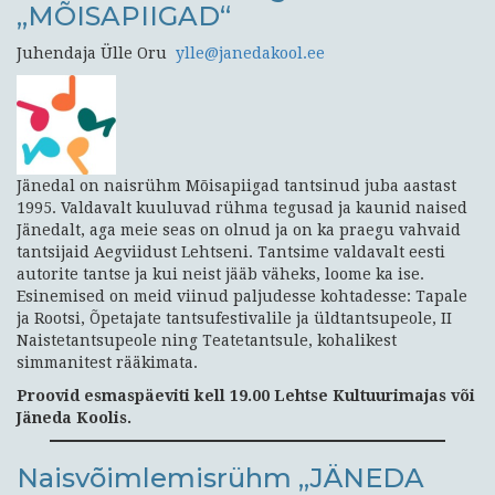
„MÕISAPIIGAD“
Juhendaja Ülle Oru
ylle@janedakool.ee
Jänedal on naisrühm Mõisapiigad tantsinud juba aastast
1995. Valdavalt kuuluvad rühma tegusad ja kaunid naised
Jänedalt, aga meie seas on olnud ja on ka praegu vahvaid
tantsijaid Aegviidust Lehtseni. Tantsime valdavalt eesti
autorite tantse ja kui neist jääb väheks, loome ka ise.
Esinemised on meid viinud paljudesse kohtadesse: Tapale
ja Rootsi, Õpetajate tantsufestivalile ja üldtantsupeole, II
Naistetantsupeole ning Teatetantsule, kohalikest
simmanitest rääkimata.
Proovid esmaspäeviti kell 19.00 Lehtse Kultuurimajas või
Jäneda Koolis.
Naisvõimlemisrühm „JÄNEDA