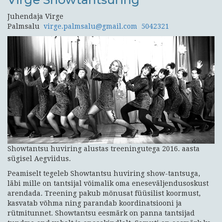
Juhendaja Virge
Palmsalu
virge.palmsalu@gmail.com
5042321
Showtantsu huviring alustas treeningutega 2016. aasta
sügisel Aegviidus.
Peamiselt tegeleb Showtantsu huviring show-tantsuga,
läbi mille on tantsijal võimalik oma eneseväljendusoskust
arendada. Treening pakub mõnusat füüsilist koormust,
kasvatab võhma ning parandab koordinatsiooni ja
rütmitunnet. Showtantsu eesmärk on panna tantsijad