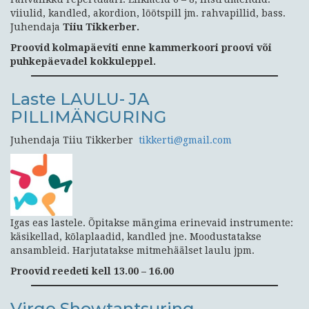
viiulid, kandled, akordion, lõõtspill jm. rahvapillid, bass.
Juhendaja
Tiiu Tikkerber.
Proovid kolmapäeviti enne kammerkoori proovi või
puhkepäevadel kokkuleppel.
Laste LAULU- JA
PILLIMÄNGURING
Juhendaja Tiiu Tikkerber
tikkerti@gmail.com
Igas eas lastele. Õpitakse mängima erinevaid instrumente:
käsikellad, kõlaplaadid, kandled jne. Moodustatakse
ansambleid. Harjutatakse mitmehäälset laulu jpm.
Proovid reedeti kell 13.00 – 16.00
Virge Showtantsuring