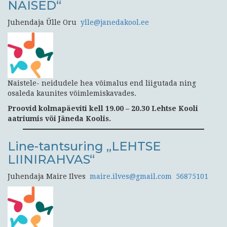
NAISED“
Juhendaja Ülle Oru
ylle@janedakool.ee
Naistele- neidudele hea võimalus end liigutada ning
osaleda kaunites võimlemiskavades.
Proovid kolmapäeviti kell 19.00 – 20.30 Lehtse Kooli
aatriumis või Jäneda Koolis.
Line-tantsuring „LEHTSE
LIINIRAHVAS“
Juhendaja Maire Ilves
maire.ilves@gmail.com
56875101