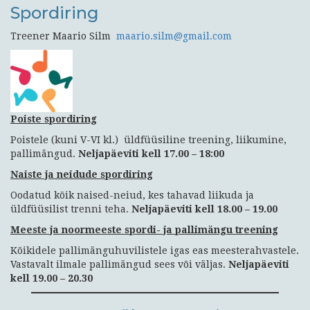
Spordiring
Treener Maario Silm
maario.silm@gmail.com
Poiste spordiring
Poistele (kuni V-VI kl.) üldfüüsiline treening, liikumine,
pallimängud.
Neljapäeviti kell 17.00 – 18:00
Naiste ja neidude spordiring
Oodatud kõik naised-neiud, kes tahavad liikuda ja
üldfüüsilist trenni teha.
Neljapäeviti kell
18.00 – 19.00
Meeste ja noormeeste spordi- ja pallimängu treening
Kõikidele pallimänguhuvilistele igas eas meesterahvastele.
Vastavalt ilmale pallimängud sees või väljas.
Neljapäeviti
kell
19.00 – 20.30