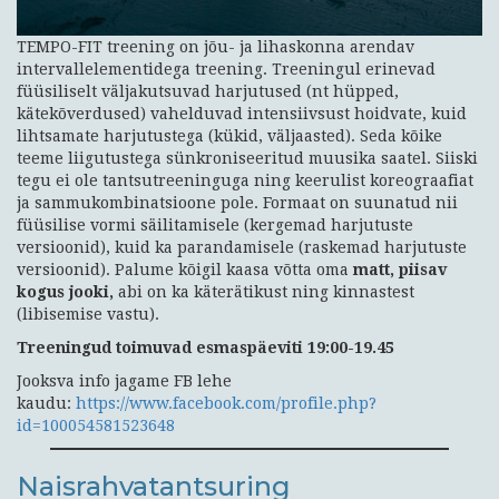
TEMPO-FIT treening on jõu- ja lihaskonna arendav
intervallelementidega treening. Treeningul erinevad
füüsiliselt väljakutsuvad harjutused (nt hüpped,
kätekõverdused) vahelduvad intensiivsust hoidvate, kuid
lihtsamate harjutustega (kükid, väljaasted). Seda kõike
teeme liigutustega sünkroniseeritud muusika saatel. Siiski
tegu ei ole tantsutreeninguga ning keerulist koreograafiat
ja sammukombinatsioone pole. Formaat on suunatud nii
füüsilise vormi säilitamisele (kergemad harjutuste
versioonid), kuid ka parandamisele (raskemad harjutuste
versioonid). Palume kõigil kaasa võtta oma
matt, piisav
kogus jooki,
abi on ka käterätikust ning kinnastest
(libisemise vastu).
Treeningud toimuvad esmaspäeviti 19:00-19.45
Jooksva info jagame FB lehe
kaudu:
https://www.facebook.com/profile.php?
id=100054581523648
Naisrahvatantsuring