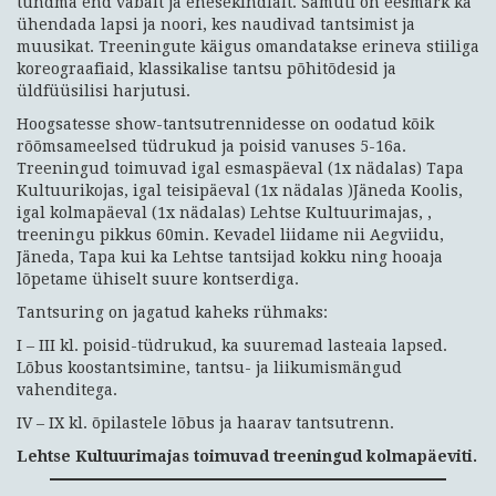
tundma end vabalt ja enesekindlalt. Samuti on eesmärk ka
ühendada lapsi ja noori, kes naudivad tantsimist ja
muusikat. Treeningute käigus omandatakse erineva stiiliga
koreograafiaid, klassikalise tantsu põhitõdesid ja
üldfüüsilisi harjutusi.
Hoogsatesse show-tantsutrennidesse on oodatud kõik
rõõmsameelsed tüdrukud ja poisid vanuses 5-16a.
Treeningud toimuvad igal esmaspäeval (1x nädalas) Tapa
Kultuurikojas, igal teisipäeval (1x nädalas )Jäneda Koolis,
igal kolmapäeval (1x nädalas) Lehtse Kultuurimajas, ,
treeningu pikkus 60min. Kevadel liidame nii Aegviidu,
Jäneda, Tapa kui ka Lehtse tantsijad kokku ning hooaja
lõpetame ühiselt suure kontserdiga.
Tantsuring on jagatud kaheks rühmaks:
I – III kl. poisid-tüdrukud, ka suuremad lasteaia lapsed.
Lõbus koostantsimine, tantsu- ja liikumismängud
vahenditega.
IV – IX kl. õpilastele lõbus ja haarav tantsutrenn.
Lehtse Kultuurimajas toimuvad treeningud kolmapäeviti.