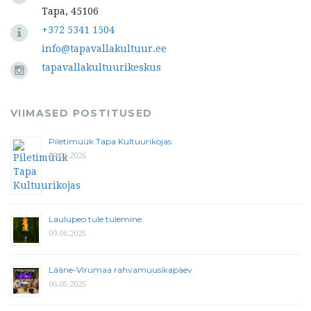
Tapa, 45106
+372 5341 1504
info@tapavallakultuur.ee
tapavallakultuurikeskus
VIIMASED POSTITUSED
Piletimüük Tapa Kultuurikojas
29.04.2026
Laulupeo tule tulemine
09.06.2025
Lääne-Virumaa rahvamuusikapäev
06.05.2025