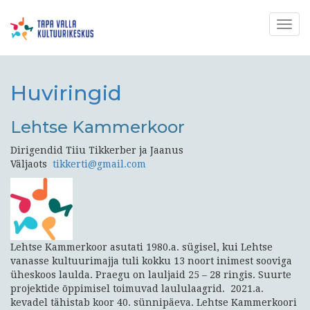
Togg
navig
Huviringid
Lehtse Kammerkoor
Dirigendid Tiiu Tikkerber ja Jaanus
Väljaots
tikkerti@gmail.com
Lehtse Kammerkoor asutati 1980.a. sügisel, kui Lehtse
vanasse kultuurimajja tuli kokku 13 noort inimest sooviga
üheskoos laulda. Praegu on lauljaid 25 – 28 ringis. Suurte
projektide õppimisel toimuvad laululaagrid. 2021.a.
kevadel tähistab koor 40. sünnipäeva. Lehtse Kammerkoori