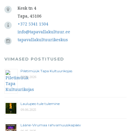
Kesk tn 4
Tapa, 45106
+372 5341 1504
info@tapavallakultuur.ee
tapavallakultuurikeskus
VIIMASED POSTITUSED
Piletimüük Tapa Kultuurikojas
29.04.2026
Laulupeo tule tulemine
09.06.2025
Lääne-Virumaa rahvamuusikapäev