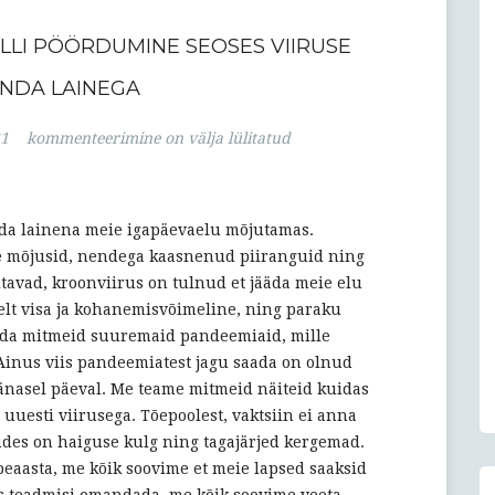
LLI PÖÖRDUMINE SEOSES VIIRUSE
NDA LAINEGA
Tapa
21
kommenteerimine on välja lülitatud
vallavanem
Riho
Telli
nda lainena meie igapäevaelu mõjutamas.
pöördumine
ne mõjusid, nendega kaasnenud piiranguid ning
seoses
tavad, kroonviirus on tulnud et jääda meie elu
viiruse
elt visa ja kohanemisvõimeline, ning paraku
kolmanda
eada mitmeid suuremaid pandeemiaid, mille
lainega
Ainus viis pandeemiatest jagu saada on olnud
tänasel päeval. Me teame mitmeid näiteid kuidas
uesti viirusega. Tõepoolest, vaktsiin ei anna
tudes on haiguse kulg ning tagajärjed kergemad.
eaasta, me kõik soovime et meie lapsed saaksid
s teadmisi omandada, me kõik soovime veeta