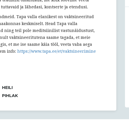
uttavaid ja lähedasi, kontserte ja etendusi.
andmeid. Tapa valla elanikest on vaktsineeritud
 maakonnas keskmiselt. Head Tapa valla
d ning teil pole meditsiinilist vastunäidustust,
Ainult vaktsineeritutena saame tagada, et meie
ngis, et me ise saame käia tööl, veeta vaba aega
sem info:
https://www.tapa.ee/et/vaktsineerimine
HEILI
PIHLAK