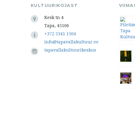
KULTUURIKOJAST
VIIM
Kesk tn 4
Tapa, 45106
+372 5341 1504
info@tapavallakultuur.ee
tapavallakultuurikeskus