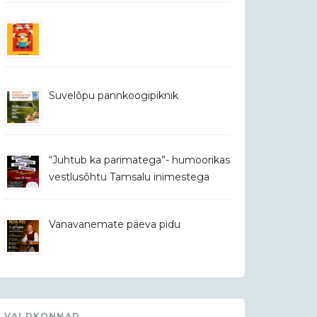
Suvelõpu pannkoogipiknik
“Juhtub ka parimatega”- humoorikas
vestlusõhtu Tamsalu inimestega
Vanavanemate päeva pidu
VALDKONNAD