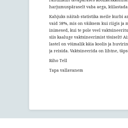
harjumuspäraselt vaba aega, külastada t
Kahjuks näitab statistika meile kurbi 
vaid 58%, mis on väiksem kui riigis ja
inimesed, kui te pole veel vaktsineeritu
siis kaaluge vaktsineerimist tõsiselt! 
lastel on võimalik käia koolis ja huviri
ja reisida. Vaktsineerida on lihtne, täp
Riho Tell
Tapa vallavanem