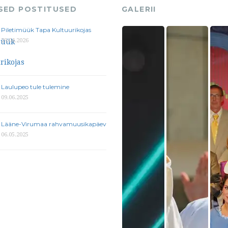
ASED POSTITUSED
GALERII
Piletimüük Tapa Kultuurikojas
29.04.2026
Laulupeo tule tulemine
09.06.2025
Lääne-Virumaa rahvamuusikapäev
06.05.2025