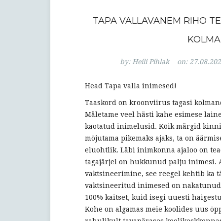
TAPA VALLAVANEM RIHO TE
KOLMA
by:
Heili Pihlak
on:
27.08.20
Head Tapa valla inimesed!
Taaskord on kroonviirus tagasi kolma
Mäletame veel hästi kahe esimese lai
kaotatud inimelusid. Kõik märgid kinni
mõjutama pikemaks ajaks, ta on äärmis
eluohtlik. Läbi inimkonna ajaloo on t
tagajärjel on hukkunud palju inimesi. 
vaktsineerimine, see reegel kehtib ka 
vaktsineeritud inimesed on nakatunud u
100% kaitset, kuid isegi uuesti haiges
Kohe on algamas meie koolides uus õpp
rahulikult tavapärases koolikeskkonna