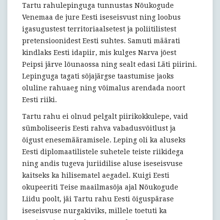
Tartu rahulepinguga tunnustas Nõukogude
Venemaa de jure Eesti iseseisvust ning loobus
igasugustest territoriaalsetest ja poliitilistest
pretensioonidest Eesti suhtes. Samuti määrati
kindlaks Eesti idapiir, mis kulges Narva jõest
Peipsi järve lõunaossa ning sealt edasi Läti piirini.
Lepinguga tagati sõjajärgse taastumise jaoks
oluline rahuaeg ning võimalus arendada noort
Eesti riiki.
Tartu rahu ei olnud pelgalt piirikokkulepe, vaid
sümboliseeris Eesti rahva vabadusvõitlust ja
õigust enesemääramisele. Leping oli ka aluseks
Eesti diplomaatilistele suhetele teiste riikidega
ning andis tugeva juriidilise aluse iseseisvuse
kaitseks ka hilisematel aegadel. Kuigi Eesti
okupeeriti Teise maailmasõja ajal Nõukogude
Liidu poolt, jäi Tartu rahu Eesti õiguspärase
iseseisvuse nurgakiviks, millele toetuti ka