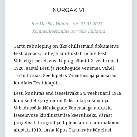
NURGAKIVI
Tartu
by:
Meriliis Valdlo
on:
31.01.2025
rahu
kommenteerimine on välja lülitatud
–
Eesti
Tartu rahuleping on üks olulisemaid dokumente
vabaduse
Eesti ajaloos, millega kindlustati noore Eesti
nurgakivi
Vabariigi iseseisvus. Leping sõlmiti 2. veebruaril
1920. aastal Eesti ja Nõukogude Venemaa vahel
Tartu linnas. See lõpetas Vabadussõja ja määras
kindlaks Eesti idapiiri.
Eesti kuulutas end iseseisvaks 24. veebruaril 1918,
kuid sellele järgnenud Saksa okupatsioon ja
Vabadussõda Nõukogude Venemaaga muutsid
iseseisvuse kindlustamise keeruliseks. Pärast
pingelisi lahinguid ja diplomaatilisi läbirääkimisi
alustati 1919. aasta lõpus Tartu rahukõnelusi.