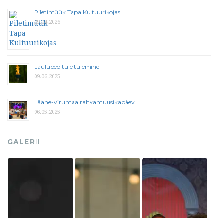
Piletimüük Tapa Kultuurikojas
29.04.2026
Laulupeo tule tulemine
09.06.2025
Lääne-Virumaa rahvamuusikapäev
06.05.2025
GALERII