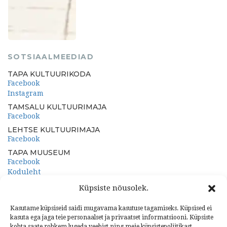
SOTSIAALMEEDIAD
TAPA KULTUURIKODA
Facebook
Instagram
TAMSALU KULTUURIMAJA
Facebook
LEHTSE KULTUURIMAJA
Facebook
TAPA MUUSEUM
Facebook
Koduleht
PORKUNI PAEMUUSEUM
Küpsiste nõusolek.
Facebook
Koduleht
Kasutame küpsiseid saidi mugavama kasutuse tagamiseks. Küpsised ei
kasuta ega jaga teie personaalset ja privaatset informatsiooni. Küpsiste
kohta saate rohkem lugeda veebist ning meie küpsistepoliitikast.