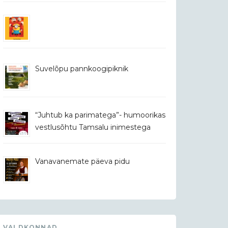
Suvelõpu pannkoogipiknik
“Juhtub ka parimatega”- humoorikas
vestlusõhtu Tamsalu inimestega
Vanavanemate päeva pidu
VALDKONNAD