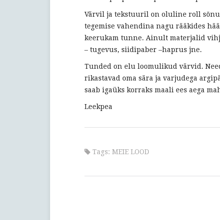
Värvil ja tekstuuril on oluline roll s
tegemise vahendina nagu rääkides häält
keerukam tunne. Ainult materjalid vihj
– tugevus, siidipaber –haprus jne.
Tunded on elu loomulikud värvid. Nee
rikastavad oma sära ja varjudega argip
saab igaüks korraks maali ees aega mah
Leekpea
Tags:
MEIE LOOD