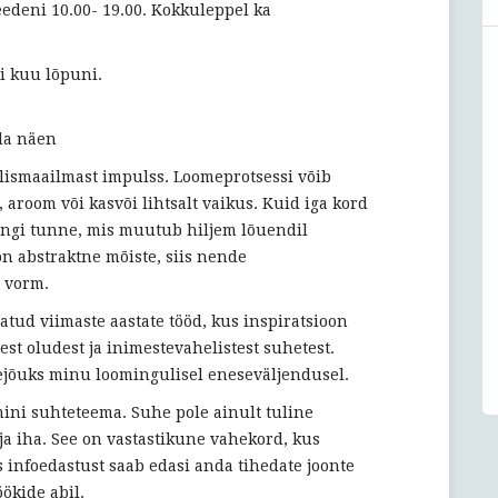
edeni 10.00- 19.00. Kokkuleppel ka
TUNDED
ehk
ai kuu lõpuni.
las
ma
ütlen
eda näen
sulle,
välismaailmast impulss. Loomeprotsessi võib
kuidas
 aroom või kasvõi lihtsalt vaikus. Kuid iga kord
mina
mingi tunne, mis muutub hiljem lõuendil
seda
on abstraktne mõiste, siis nende
näen
e vorm.
tud viimaste aastate tööd, kus inspiratsioon
est oludest ja inimestevahelistest suhetest.
jõuks minu loomingulisel eneseväljendusel.
ini suhteteema. Suhe pole ainult tuline
ja iha. See on vastastikune vahekord, kus
 infoedastust saab edasi anda tihedate joonte
ökide abil.