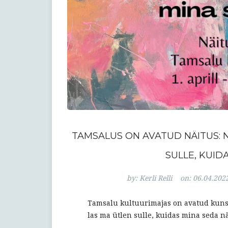
TAMSALUS ON AVATUD NÄITUS:
SULLE, KUID
by:
Kerli Relli
on:
06.04.202
Tamsalu kultuurimajas on avatud kun
las ma ütlen sulle, kuidas mina seda n