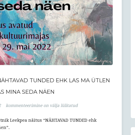
 NÄHTAVAD TUNDED EHK LAS MA ÜTLEN
AS MINA SEDA NÄEN
Tamsalus
2
kommenteerimine on välja lülitatud
on
avatud
stnik Leekpea näitus “NÄHTAVAD TUNDED ehk
näitus:
äen”.
NÄHTAVAD