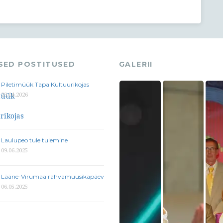
ASED POSTITUSED
GALERII
Piletimüük Tapa Kultuurikojas
29.04.2026
Laulupeo tule tulemine
09.06.2025
Lääne-Virumaa rahvamuusikapäev
06.05.2025