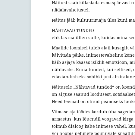
Näitust saab külastada esmaspäevast re
nädalavahetustel.
Näitus jääb kultuurimajja üles kuni m
NÄHTAVAD TUNDED
ehk las ma ütlen sulle, kuidas mina s
Maalide loomisel tuleb alati kusagilt 
käivitada päike, inimestevaheline kõne,
käib asjaga kaasas isiklik emotsioon, 
nähtavaks. Kuna tunded, kui sellised, 
edasiandmiseks sobibki just abstraktn
Näitusele „Nähtavad tunded“ on koonda
on alguse saanud loodusest, sotsiaalset
Need teemad on olnud peamiseks tõuke
Viimase aja töödes kordub üha sagedam
armastus, kus lõuendil voogavad kirga 
toimub dialoog kahe inimese vahel, kus
või hoopis pehmete põimuvate spaatlilö