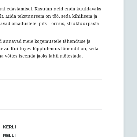
õnumi edastamisel. Kasutan neid enda kuuldavaks
. Mida tekstuursem on töö, seda kihilisem ja
avad omadustele: pits – õrnus, struktuurpasta
d annavad meie kogemustele tähenduse ja
äeva. Kui tugev lõpptulemus lõuendil on, seda
a võttes iseenda jaoks lahti mõtestada.
KERLI
RELLI