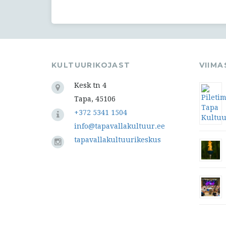
KULTUURIKOJAST
VIIM
Kesk tn 4
Tapa, 45106
+372 5341 1504
info@tapavallakultuur.ee
tapavallakultuurikeskus