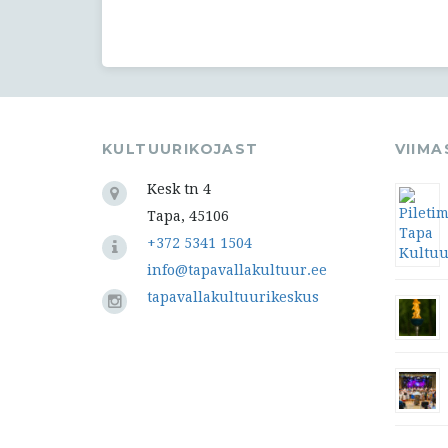
KULTUURIKOJAST
VIIM
Kesk tn 4
Tapa, 45106
+372 5341 1504
info@tapavallakultuur.ee
tapavallakultuurikeskus