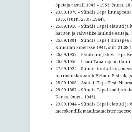
õpetaja aastail 1945 – 1953, (surn. 18.
23.09.1878 – Sündis Tapa linnapeana
1935, (surn. 27.07.1944).
25.09.1910 – Sündis Tapal elanud ja k
bariton ja rahvalike laulude esitaja, 
26.09.1891 – Sündis Tapa I linnapea 
Küüditati Siberisse 1941, suri 21.08.1
26.09.1937 – Pandi nurgakivi Tapa Ke
26.09.1950 – Loodi Tapa rajoon (kuni 
27.09.1922 – Sündis tuntud kirjamees
harrastuskunstnik Helmut Elstrok, (s
28.09.1906 – Asutati Tapa Eesti Noors
28.09.1887 – Sündis Tapal koolijuhata
Kansa, (surn. 1946).
29.09.1944 – Sündis Tapal elanud ja
meeskondlik maailmameister metssea 