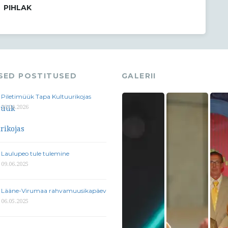
PIHLAK
ASED POSTITUSED
GALERII
Piletimüük Tapa Kultuurikojas
29.04.2026
Laulupeo tule tulemine
09.06.2025
Lääne-Virumaa rahvamuusikapäev
06.05.2025