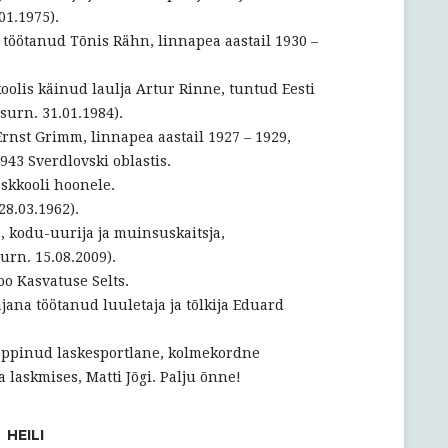
01.1975).
 töötanud Tõnis Rähn, linnapea aastail 1930 –
oolis käinud laulja Artur Rinne, tuntud Eesti
(surn. 31.01.1984).
Ernst Grimm, linnapea aastail 1927 – 1929,
943 Sverdlovski oblastis.
skkooli hoonele.
28.03.1962).
, kodu-uurija ja muinsuskaitsja,
urn. 15.08.2009).
oo Kasvatuse Selts.
jana töötanud luuletaja ja tõlkija Eduard
 õppinud laskesportlane, kolmekordne
laskmises, Matti Jõgi. Palju õnne!
HEILI