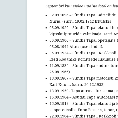
Septembri kuu ajaloo uudiste fotol on lau
02.09.1896 – Sündis Tapa Kaitseliidu
Nurm, (surn. 19.02.1942 Irkutskis).
03.09.1929 – Sündis Tapal elanud har
kipsskulptuuride valmistaja Harri Arn
05.09.1906 – Sündis Tapal õpetajana 
03.08.1944 Alutaguse rindel).
06.09.1934 – Sündis Tapa I Keskkooli 
Eesti Kodanike Komiteede liikumise al
11.09.1885 – Sündis Tapa endine tun
26.08.1966).
13.09.1867 – Sündis Tapa metodisti k
Karl Kuum, (surn. 26.12.1932).
13.09.1950- Tapa auruvedur jaama pe
15.09.1964 – Asutati Tapa Autobaasi
15.09.1917 – Sündis Tapal elanud ja 
ja operetisolist Enno Eesmaa, tenor, (
22.09.1904 – Sündis Tapa I Keskkooli 