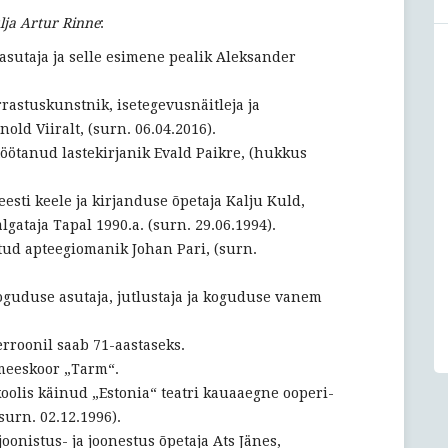
Tapa
lja Artur Rinne
:
ajaloos
 asutaja ja selle esimene pealik Aleksander
rastuskunstnik, isetegevusnäitleja ja
old Viiralt, (surn. 06.04.2016).
töötanud lastekirjanik Evald Paikre, (hukkus
eesti keele ja kirjanduse õpetaja Kalju Kuld,
gataja Tapal 1990.a. (surn. 29.06.1994).
tud apteegiomanik Johan Pari, (surn.
oguduse asutaja, jutlustaja ja koguduse vanem
rroonil saab 71-aastaseks.
 meeskoor „Tarm“.
koolis käinud „Estonia“ teatri kauaaegne ooperi-
surn. 02.12.1996).
joonistus- ja joonestus õpetaja Ats Jänes,