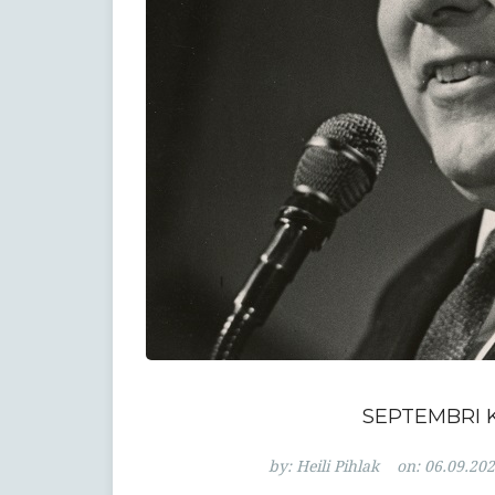
SEPTEMBRI 
by:
Heili Pihlak
on:
06.09.20