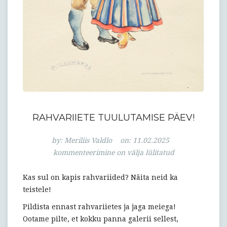
RAHVARIIETE TUULUTAMISE PÄEV!
Rahvariiete
by:
Meriliis Valdlo
on:
11.02.2025
tuulutamise
kommenteerimine on välja lülitatud
päev!
Kas sul on kapis rahvariided? Näita neid ka
teistele!
Pildista ennast rahvariietes ja jaga meiega!
Ootame pilte, et kokku panna galerii sellest,