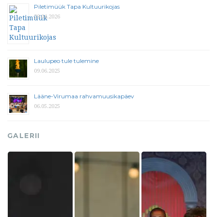
Piletimüük Tapa Kultuurikojas
29.04.2026
Laulupeo tule tulemine
09.06.2025
Lääne-Virumaa rahvamuusikapäev
06.05.2025
GALERII