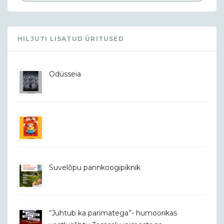
HILJUTI LISATUD ÜRITUSED
Odüsseia
Suvelõpu pannkoogipiknik
“Juhtub ka parimatega”- humoorikas