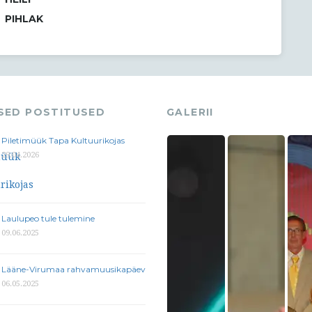
PIHLAK
ASED POSTITUSED
GALERII
Piletimüük Tapa Kultuurikojas
29.04.2026
Laulupeo tule tulemine
09.06.2025
Lääne-Virumaa rahvamuusikapäev
06.05.2025