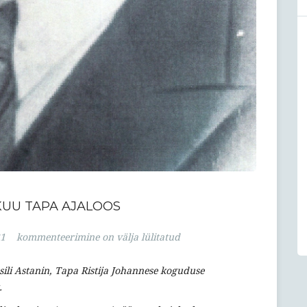
UU TAPA AJALOOS
Novembri
21
kommenteerimine on välja lülitatud
kuu
Tapa
sili Astanin, Tapa Ristija Johannese koguduse
ajaloos
.