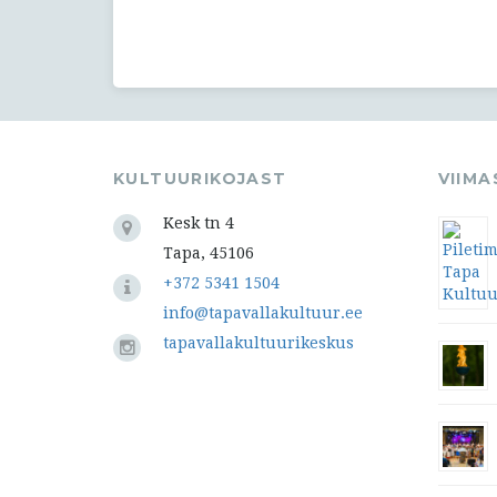
KULTUURIKOJAST
VIIM
Kesk tn 4
Tapa, 45106
+372 5341 1504
info@tapavallakultuur.ee
tapavallakultuurikeskus