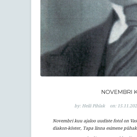
NOVEMBRI K
by:
Heili Pihlak
on:
15.11.20
Novembri kuu ajaloo uudiste fotol on Vas
diakon-köster, Tapa linna esimene pühak