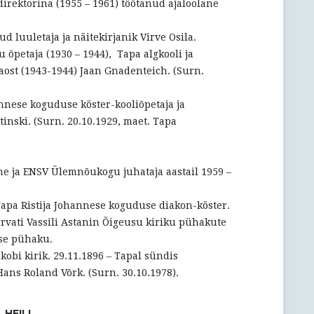
direktorina (1955 – 1961) töötanud ajaloolane
d luuletaja ja näitekirjanik Virve Osila.
u õpetaja (1930 – 1944), Tapa algkooli ja
ost (1943-1944) Jaan Gnadenteich. (Surn.
annese koguduse köster-kooliõpetaja ja
nski. (Surn. 20.10.1929, maet. Tapa
ne ja ENSV Ülemnõukogu juhataja aastail 1959 –
 Tapa Ristija Johannese koguduse diakon-köster.
arvati Vassili Astanin Õigeusu kiriku pühakute
ese pühaku.
akobi kirik. 29.11.1896 – Tapal sündis
Hans Roland Võrk. (Surn. 30.10.1978).
HEILI