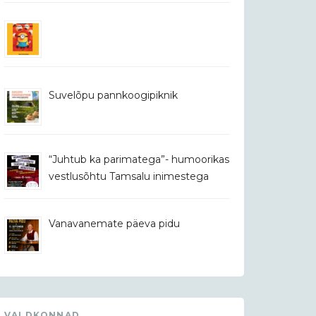
Suvelõpu pannkoogipiknik
“Juhtub ka parimatega”- humoorikas
vestlusõhtu Tamsalu inimestega
Vanavanemate päeva pidu
VALDKONNAD