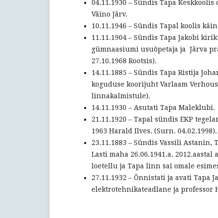
04.11.1930 – Sündis Tapa Keskkoolis 
Väino Järv.
10.11.1946 – Sündis Tapal koolis käinu
11.11.1904 – Sündis Tapa Jakobi kirik
gümnaasiumi usuõpetaja ja Järva pra
27.10.1968 Rootsis).
14.11.1885 – Sündis Tapa Ristija Joh
koguduse koorijuht Varlaam Verhousti
linnakalmistule).
14.11.1930 – Asutati Tapa Maleklubi.
21.11.1920 – Tapal sündis EKP tegela
1963 Harald Ilves. (Surn. 04.02.1998).
23.11.1883 – Sündis Vassili Astanin,
Lasti maha 26.06.1941.a. 2012.aastal 
loetellu ja Tapa linn sai omale esim
27.11.1932 – Õnnistati ja avati Tapa J
elektrotehnikateadlane ja professor 