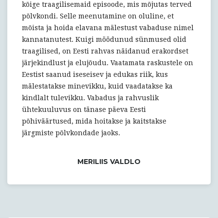
kõige traagilisemaid episoode, mis mõjutas terved
põlvkondi. Selle meenutamine on oluline, et
mõista ja hoida elavana mälestust vabaduse nimel
kannatanutest. Kuigi möödunud sünmused olid
traagilised, on Eesti rahvas näidanud erakordset
järjekindlust ja elujõudu. Vaatamata raskustele on
Eestist saanud iseseisev ja edukas riik, kus
mälestatakse minevikku, kuid vaadatakse ka
kindlalt tulevikku. Vabadus ja rahvuslik
ühtekuuluvus on tänase päeva Eesti
põhiväärtused, mida hoitakse ja kaitstakse
järgmiste põlvkondade jaoks.
MERILIIS VALDLO