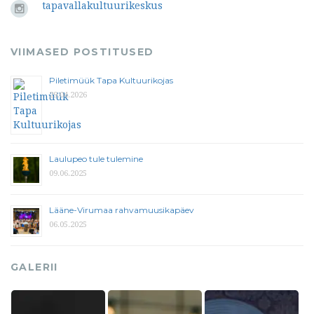
tapavallakultuurikeskus
VIIMASED POSTITUSED
Piletimüük Tapa Kultuurikojas
29.04.2026
Laulupeo tule tulemine
09.06.2025
Lääne-Virumaa rahvamuusikapäev
06.05.2025
GALERII