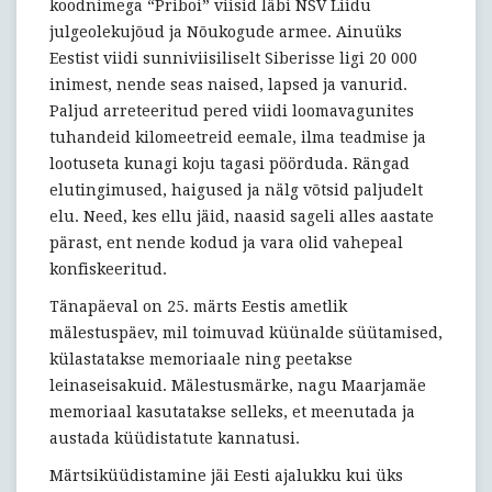
koodnimega “Priboi” viisid läbi NSV Liidu
julgeolekujõud ja Nõukogude armee. Ainuüks
Eestist viidi sunniviisiliselt Siberisse ligi 20 000
inimest, nende seas naised, lapsed ja vanurid.
Paljud arreteeritud pered viidi loomavagunites
tuhandeid kilomeetreid eemale, ilma teadmise ja
lootuseta kunagi koju tagasi pöörduda. Rängad
elutingimused, haigused ja nälg võtsid paljudelt
elu. Need, kes ellu jäid, naasid sageli alles aastate
pärast, ent nende kodud ja vara olid vahepeal
konfiskeeritud.
Tänapäeval on 25. märts Eestis ametlik
mälestuspäev, mil toimuvad küünalde süütamised,
külastatakse memoriaale ning peetakse
leinaseisakuid. Mälestusmärke, nagu Maarjamäe
memoriaal kasutatakse selleks, et meenutada ja
austada küüdistatute kannatusi.
Märtsiküüdistamine jäi Eesti ajalukku kui üks