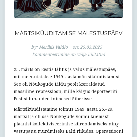
MÄRTSIKÜÜDITAMISE MÄLESTUSPÄEV
Märtsiküüditam
by:
Meriliis Valdlo
on:
25.03.2025
mälestuspäev
kommenteerimine on välja lülitatud
25. märts on Eestis tähtis ja valus mälestuspäev,
mil meenutatakse 1949. aasta märtsiküüdistamist.
See oli Nõukogude Liidu poolt korraldatud
massiline repressioon, mille käigus deporteeriti
Eestist tuhanded inimesed Siberisse.
Märtsiküüdistamine toimus 1949. aasta 25.–29.
märtsil ja oli osa Nõukogude võimu laiemast
plaanist kollektiviseerimise kiirendamiseks ning
vastupanu murdmiseks Balti riikides. Operatsiooni