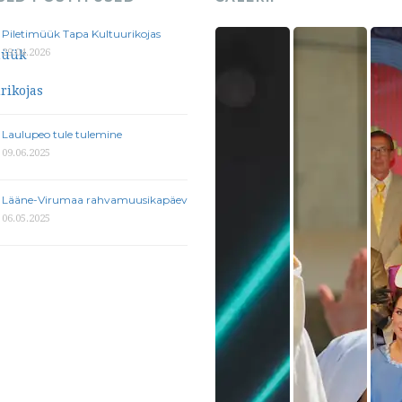
Piletimüük Tapa Kultuurikojas
29.04.2026
Laulupeo tule tulemine
09.06.2025
Lääne-Virumaa rahvamuusikapäev
06.05.2025