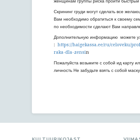
женщинам группы риска пройти быстрый т
Скрининг груди могут сделать все желающ
Вам необходимо обратиться к своему сем
по необходимости сделают Вам направле
Дополнительную информацию можете уз
:
https://haigekassa.ee/ru/celoveku/pr
raka-dla-zensi
n
Пожалуйста возьмите с собой ид карту 
личность Не забудьте взять с собой маску
KULTUURIKOJAST
VIIM