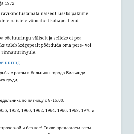
ja 1972.
a ravikindlustamata naised! Lisaks pakume
tele naistele võimalust kohapeal end
sõeluuringu väliselt ja selleks ei pea
s tuleb kõigepealt pöörduda oma pere- või
b rinnauuringule.
oeluuring
рьбы с раком и больницы города Вильянди
ка груди,
едельника по пятницу с 8-16.00.
56, 1958, 1960, 1962, 1964, 1966, 1968, 1970 и
траховкой и без нее! Также предлагаем всем