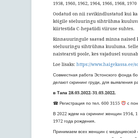
1958, 1960, 1962, 1964, 1966, 1968, 1970 
Oodatud on nii ravikindlustatud kui k
kõigile sõeluuringu sihtrühma kuuluva
kiirtestida C-hepatiidi viiruse suhtes.
Rinnauuringule saavad minna naised ka 
sõeluuringu sihtrühma kuuluma. Sellek
naistearsti poole, kes vajadusel suuna
Loe lisaks:
https://www.haigekassa.ee/s
Совместная работа Эстонского фонда бо
делают скрининг груди, для выявления ра
в
Тапа 28.03.2022-31.03.2022.
☎ Регистрация по тел. 600 3155
с пон
В 2022 ждем на скрининг женщин 1954, 19
1972 года рождения.
Принимаем всех женщин с медициеской с