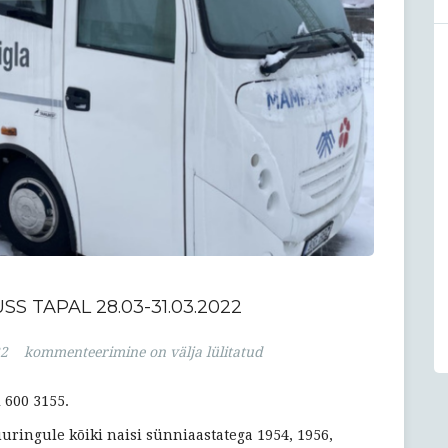
 TAPAL 28.03-31.03.2022
Mammograafiabuss
22
kommenteerimine on välja lülitatud
Tapal
28.03-
l 600 3155.
31.03.2022
uuringule kõiki naisi sünniaastatega 1954, 1956,