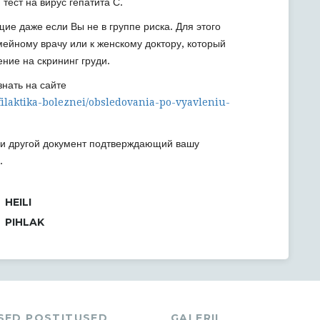
ест на вирус гепатита С.
ие даже если Вы не в группе риска. Для этого
ейному врачу или к женскому доктору, который
ние на скрининг груди.
нать на сайте
ofilaktika-boleznei/obsledovania-po-vyavleniu-
или другой документ подтверждающий вашу
.
HEILI
PIHLAK
ASED POSTITUSED
GALERII