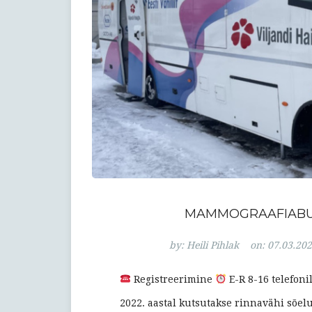
MAMMOGRAAFIABUSS
by:
Heili Pihlak
on:
07.03.20
Registreerimine
E-R 8-16 telefoni
2022. aastal kutsutakse rinnavähi sõel