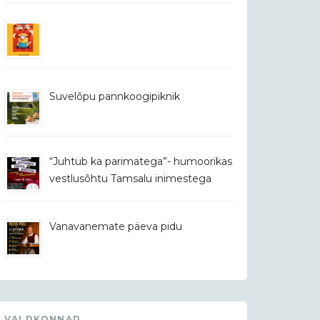
Suvelõpu pannkoogipiknik
“Juhtub ka parimatega”- humoorikas
vestlusõhtu Tamsalu inimestega
Vanavanemate päeva pidu
VALDKONNAD