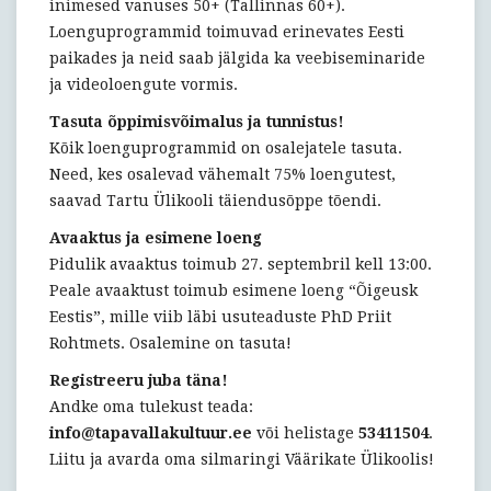
inimesed vanuses 50+ (Tallinnas 60+).
Loenguprogrammid toimuvad erinevates Eesti
paikades ja neid saab jälgida ka veebiseminaride
ja videoloengute vormis.
Tasuta õppimisvõimalus ja tunnistus!
Kõik loenguprogrammid on osalejatele tasuta.
Need, kes osalevad vähemalt 75% loengutest,
saavad Tartu Ülikooli täiendusõppe tõendi.
Avaaktus ja esimene loeng
Pidulik avaaktus toimub 27. septembril kell 13:00.
Peale avaaktust toimub esimene loeng “Õigeusk
Eestis”, mille viib läbi usuteaduste PhD Priit
Rohtmets. Osalemine on tasuta!
Registreeru juba täna!
Andke oma tulekust teada:
info@tapavallakultuur.ee
või helistage
53411504
.
Liitu ja avarda oma silmaringi Väärikate Ülikoolis!