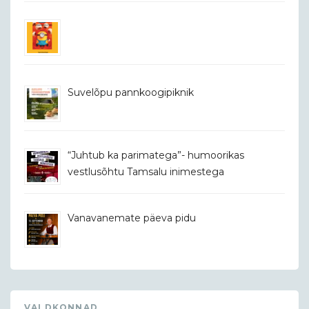
Suvelõpu pannkoogipiknik
“Juhtub ka parimatega”- humoorikas
vestlusõhtu Tamsalu inimestega
Vanavanemate päeva pidu
VALDKONNAD