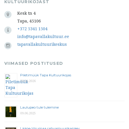
KULTUURIKOJAST
Kesk tn 4
Tapa, 45106
+372 5341 1504
info@tapavallakultuur.ee
tapavallakultuurikeskus
VIIMASED POSTITUSED
Piletimüük Tapa Kultuurikojas
29.04.2026
Laulupeo tule tulemine
09.06.2025
Lääne-Virumaa rahvamuusikapäev