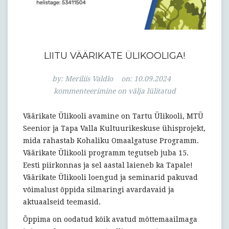
LIITU VÄÄRIKATE ÜLIKOOLIGA!
Liitu
by:
Meriliis Valdlo
on:
10.09.2024
Väärikate
kommenteerimine on välja lülitatud
Ülikooliga!
Väärikate Ülikooli avamine on Tartu Ülikooli, MTÜ
Seenior ja Tapa Valla Kultuurikeskuse ühisprojekt,
mida rahastab Kohaliku Omaalgatuse Programm.
Väärikate Ülikooli programm tegutseb juba 15.
Eesti piirkonnas ja sel aastal laieneb ka Tapale!
Väärikate Ülikooli loengud ja seminarid pakuvad
võimalust õppida silmaringi avardavaid ja
aktuaalseid teemasid.
Õppima on oodatud kõik avatud mõttemaailmaga