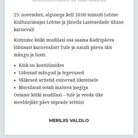
25. november, algusega kell 10:00 toimub Lehtse
Kultuurimajas Lehtse ja Jäneda Lasteaedade ühine
karneval!
Kutsume kõiki mudilasi osa saama Kadripäeva
lõbusast karnevalist! Tule ja naudi päeva täis
mängu ja lusti:
Kõik on kostüümides
Lõbusad mängud ja tegevused
Väikesed artistid esinevad üksteisele
Morsilaud ootab maitsva joogiga
Ootame kõiki mudilasi – tule ja veeda üks
meeldejääv päev sõprade seltsis!
MERILIIS VALDLO