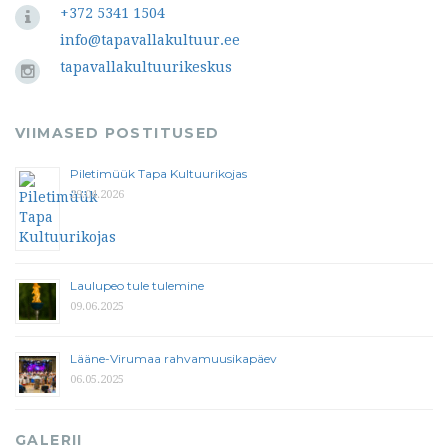
+372 5341 1504
info@tapavallakultuur.ee
tapavallakultuurikeskus
VIIMASED POSTITUSED
Piletimüük Tapa Kultuurikojas
29.04.2026
Laulupeo tule tulemine
09.06.2025
Lääne-Virumaa rahvamuusikapäev
06.05.2025
GALERII