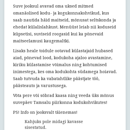
Suve jooksul avavad oma uksed mitmed
omanäolised kodu- ja kogukonnakohvikud, kus
saab nautida häid maitseid, mõnusat seltskonda ja
ehedat külalislahkust. Menüüst leiab nii koduseid
küpsetisi, suviseid roogasid kui ka põnevaid
maitseelamusi kaugemaltki.
Lisaks heale toidule ootavad külastajaid hubased
aiad, põnevad lood, kodukoha ajaloo avastamine,
kiriku külastamise võimalus ning kohtumised
inimestega, kes oma kodukohta südamega hoiavad.
Saab tutvuda ka vabatahtlike päästjate töö,
päästeauto ja varustusega.
Võta pere või sõbrad kaasa ning veeda üks mõnus
suvepäev Tamsalu piirkonna kodukohvikutes!
PS! Info on jooksvalt täienemas!
Kahjuks pole midagi kavasse
sisestatud.