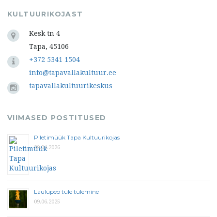
KULTUURIKOJAST
Kesk tn 4
Tapa, 45106
+372 5341 1504
info@tapavallakultuur.ee
tapavallakultuurikeskus
VIIMASED POSTITUSED
Piletimüük Tapa Kultuurikojas
29.04.2026
Laulupeo tule tulemine
09.06.2025