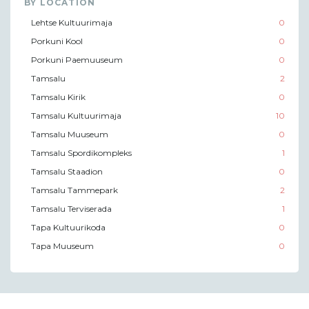
BY LOCATION
Lehtse Kultuurimaja
0
Porkuni Kool
0
Porkuni Paemuuseum
0
Tamsalu
2
Tamsalu Kirik
0
Tamsalu Kultuurimaja
10
Tamsalu Muuseum
0
Tamsalu Spordikompleks
1
Tamsalu Staadion
0
Tamsalu Tammepark
2
Tamsalu Terviserada
1
Tapa Kultuurikoda
0
Tapa Muuseum
0