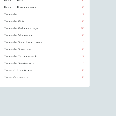
Porkuni Kool
0
Porkuni Paemuuseum
0
Tamsalu
2
Tamsalu Kirik
0
Tamsalu Kultuurimaja
10
Tamsalu Muuseum
0
Tamsalu Spordikompleks
1
Tamsalu Staadion
0
Tamsalu Tammepark
2
Tamsalu Terviserada
1
Tapa Kultuurikoda
0
Tapa Muuseum
0