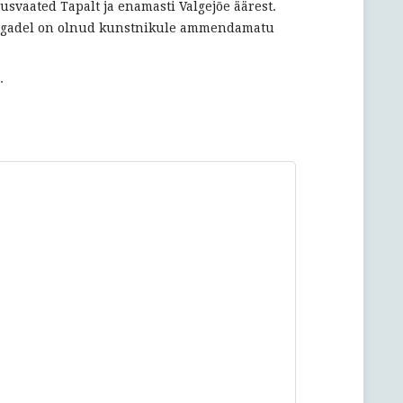
usvaated Tapalt ja enamasti Valgejõe äärest.
aaegadel on olnud kunstnikule ammendamatu
.