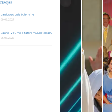
Laulupeo tule tulemine
09.06.2025
Lääne-Virumaa rahvamuusikapäev
06.05.2025