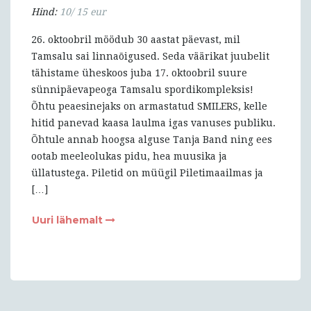
Hind:
10/ 15 eur
26. oktoobril möödub 30 aastat päevast, mil
Tamsalu sai linnaõigused. Seda väärikat juubelit
tähistame üheskoos juba 17. oktoobril suure
sünnipäevapeoga Tamsalu spordikompleksis!
Õhtu peaesinejaks on armastatud SMILERS, kelle
hitid panevad kaasa laulma igas vanuses publiku.
Õhtule annab hoogsa alguse Tanja Band ning ees
ootab meeleolukas pidu, hea muusika ja
üllatustega. Piletid on müügil Piletimaailmas ja
[…]
Uuri lähemalt