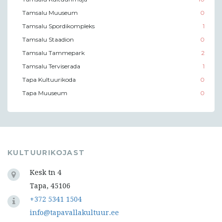
Tamsalu Muuseum
0
Tamsalu Spordikompleks
1
Tamsalu Staadion
0
Tamsalu Tammepark
2
Tamsalu Terviserada
1
Tapa Kultuurikoda
0
Tapa Muuseum
0
KULTUURIKOJAST
Kesk tn 4
Tapa, 45106
+372 5341 1504
info@tapavallakultuur.ee