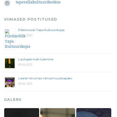
tapavallakultuurikeskus
VIIMASED POSTITUSED
Piletimüük Tapa Kultuurikojas
29.04.2026
Laulupeo tule tulemine
09.06.2025
Lääne-Virumaa rahvamuusikapäev
06.05.2025
GALERII