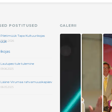
ASED POSTITUSED
GALERII
Piletimüük Tapa Kultuurikojas
29.04.2026
Laulupeo tule tulemine
09.06.2025
Lääne-Virumaa rahvamuusikapäev
06.05.2025