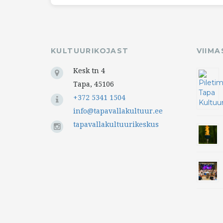
KULTUURIKOJAST
VIIM
Kesk tn 4
Tapa, 45106
+372 5341 1504
info@tapavallakultuur.ee
tapavallakultuurikeskus