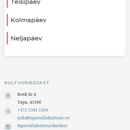
Teisipäev
Kolmapäev
Neljapäev
KULTUURIKOJAST
Kesk tn 4
Tapa, 45106
+372 5341 1504
info@tapavallakultuur.ee
tapavallakultuurikeskus