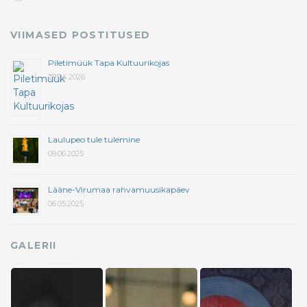
VIIMASED POSTITUSED
Piletimüük Tapa Kultuurikojas
29.04.2026
Laulupeo tule tulemine
09.06.2025
Lääne-Virumaa rahvamuusikapäev
06.05.2025
GALERII