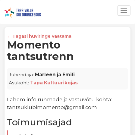
Togg
navig
← Tagasi huviringe vaatama
Momento
tantsutrenn
Juhendaja:
Marleen ja Emili
Asukoht:
Tapa Kultuurikojas
Lähem info rühmade ja vastuvõtu kohta:
tantsuklubimomento@gmail.com
Toimumisajad